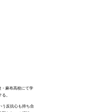
校・麻布高校にて学
する。
いう反抗心も持ち合