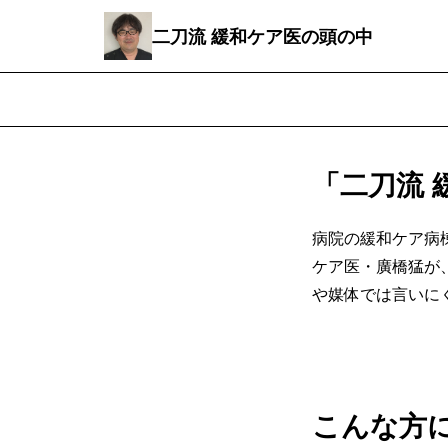
二刀流 緩和ケア医の頭の中
「二刀流 
病院の緩和ケア病
ケア医・廣橋猛が
や媒体では言いに
こんな方