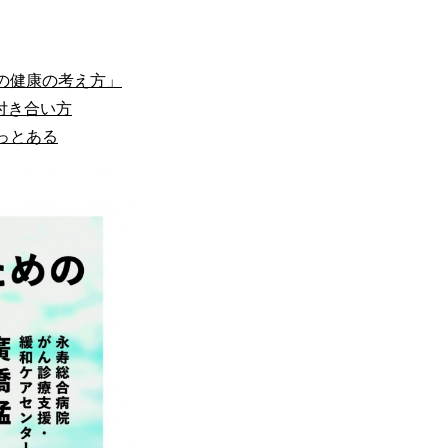
の健康の考え方」
付き合い方
っとある