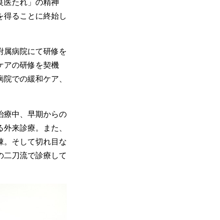
良医たれ」の精神
を得ることに終始し
附属病院にて研修を
ケアの研修を契機
病院での緩和ケア、
治療中、早期からの
る外来診療。また、
棟。そして切れ目な
の二刀流で診療して