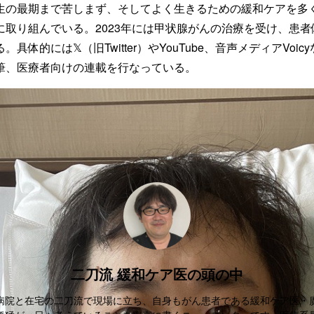
生の最期まで苦しまず、そしてよく生きるための緩和ケアを多
に取り組んでいる。2023年には甲状腺がんの治療を受け、患
具体的には𝕏（旧Twitter）やYouTube、音声メディアVoic
筆、医療者向けの連載を行なっている。
二刀流 緩和ケア医の頭の中
病院と在宅の二刀流で現場に立ち、自身もがん患者である緩和ケア医・