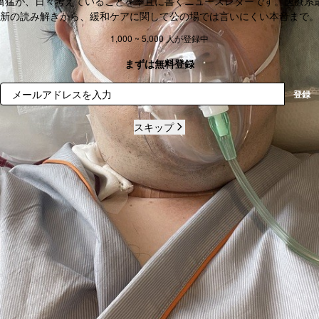
橋猛が、日々考えていることを率直に書くニュースレターです。医療系
新の読み解きから、緩和ケアに関して公の場では言いにくい本音まで。
1,000 ~ 5,000 人が登録中
まずは無料登録
登録
スキップ