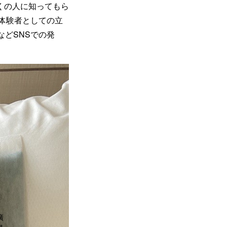
くの人に知ってもら
者体験者としての立
yなどSNSでの発
廣