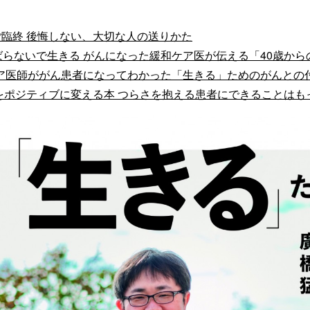
臨終 後悔しない、大切な人の送りかた
ばらないで生きる がんになった緩和ケア医が伝える「40歳から
ア医師ががん患者になってわかった「生きる」ためのがんとの
をポジティブに変える本 つらさを抱える患者にできることはも