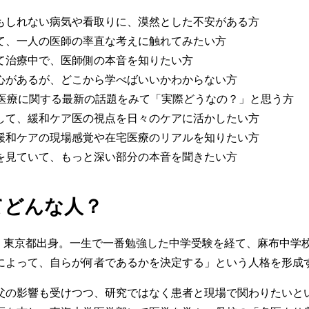
もしれない病気や看取りに、漠然とした不安がある方
て、一人の医師の率直な考えに触れてみたい方
て治療中で、医師側の本音を知りたい方
心があるが、どこから学べばいいかわからない方
で医療に関する最新の話題をみて「実際どうなの？」と思う方
して、緩和ケア医の視点を日々のケアに活かしたい方
緩和ケアの現場感覚や在宅医療のリアルを知りたい方
を見ていて、もっと深い部分の本音を聞きたい方
てどんな人？
まれ、東京都出身。一生で一番勉強した中学受験を経て、麻布中学
によって、自らが何者であるかを決定する」という人格を形成
父の影響も受けつつ、研究ではなく患者と現場で関わりたいと