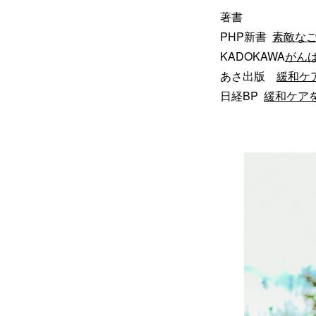
著書
PHP新書
素敵なご
KADOKAWA
がん
あさ出版
緩和ケ
日経BP
緩和ケア