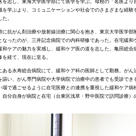
医を志し、東海大学医学部にて医学を学ぶ。母校の「名医より
識を学ぶより、コミュニケーションや社会でのさまざまな経験
した。
特に抗がん剤治療や放射線治療に関心を抱き、東京大学医学部
となったのが、三井記念病院での内科研修であった。在宅緩和
緩和ケアの魅力を実感し、緩和ケア医の道を志した。亀田総合
修を経て、現在に至る。
にある永寿総合病院にて、緩和ケア科の医師として勤務。がん
を謳い、がん専門病院や大学病院で治療中の患者でも受診でき
い場で過ごせるように在宅医療との連携を重視した緩和ケア病
、自分自身が病院と在宅（台東区浅草・野中医院で訪問診療）