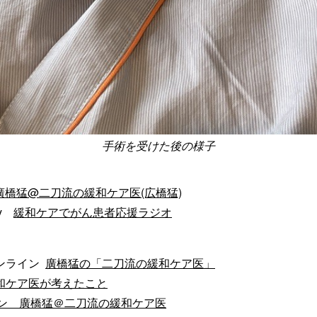
手術を受けた後の様子
廣橋猛@二刀流の緩和ケア医(広橋猛)
cy
緩和ケアでがん患者応援ラジオ
ンライン
廣橋猛の「二刀流の緩和ケア医」
和ケア医が考えたこと
ン 廣橋猛＠二刀流の緩和ケア医