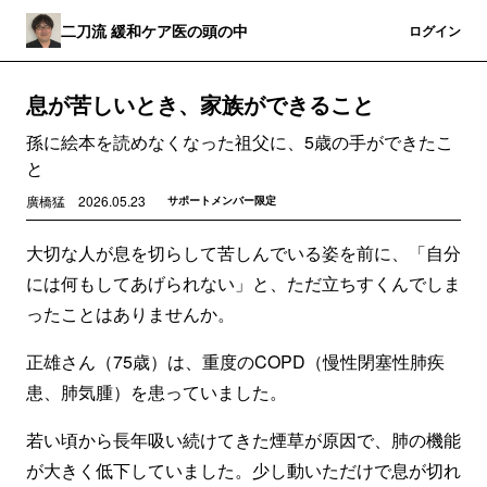
二刀流 緩和ケア医の頭の中
登録
ログイン
息が苦しいとき、家族ができること
孫に絵本を読めなくなった祖父に、5歳の手ができたこ
と
廣橋猛
2026.05.23
サポートメンバー限定
大切な人が息を切らして苦しんでいる姿を前に、「自分
には何もしてあげられない」と、ただ立ちすくんでしま
ったことはありませんか。
正雄さん（75歳）は、重度のCOPD（慢性閉塞性肺疾
患、肺気腫）を患っていました。
若い頃から長年吸い続けてきた煙草が原因で、肺の機能
が大きく低下していました。少し動いただけで息が切れ