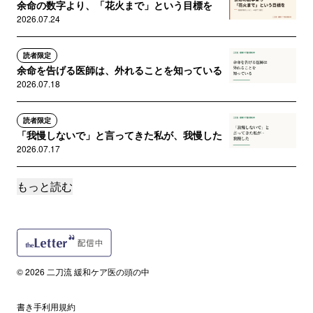
余命の数字より、「花火まで」という目標を
2026.07.24
読者限定
余命を告げる医師は、外れることを知っている
2026.07.18
読者限定
「我慢しないで」と言ってきた私が、我慢した
2026.07.17
もっと読む
読者限定
「大丈夫だから行ってきなさい」が、最後の言
葉になった
2026.07.15
サポートメンバー限定
© 2026 二刀流 緩和ケア医の頭の中
「点滴はしない方がいい」に、縛られていませ
んか
2026.07.12
書き手利用規約