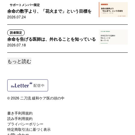
サポートメンバー限定
余命の数字より、「花火まで」という目標を
2026.07.24
読者限定
余命を告げる医師は、外れることを知っている
2026.07.18
もっと読む
読者限定
「我慢しないで」と言ってきた私が、我慢した
2026.07.17
読者限定
「大丈夫だから行ってきなさい」が、最後の言
© 2026 二刀流 緩和ケア医の頭の中
葉になった
2026.07.15
書き手利用規約
読み手利用規約
サポートメンバー限定
プライバシーポリシー
「点滴はしない方がいい」に、縛られていませ
特定商取引法に基づく表示
お問い合わせ